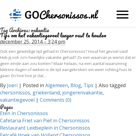
Toggl
navig
Tag Archives:
vakantie
Tips om het vakantiegevoel langer vast te houden
december 25, 2014 – 3:24 pm
Ook een geweldige tijd gehad in Chersonissos? Houd het gevoel vast!
Heb jij ook zo’n heerlijke vakantie gehad? Zo een waarvan je wenst dat er
geen einde aan zou komen? Maar helaas, na een aantal waanzinnig
lekkere dagen of weken is de tijd aangebroken om weer richting huis te
gaan. En hoe hoe je dat…
By
Joeri
|
Posted in
Algemeen
,
Blog
,
Tips
|
Also tagged
chersonissos
,
griekenland
,
jongerenvakantie
,
vakantiegevoel
|
Comments (0)
Pages
Eten in Chersonissos
Cafetaria Friet van Piet in Chersonissos
Restaurant Leidseplein in Chersonissos
Eetcafé Hoek van Holland Chersonissos